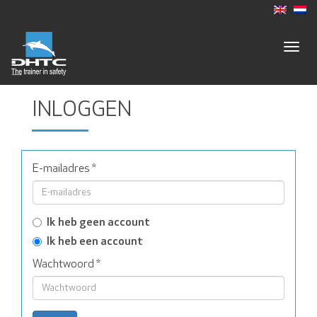
Togg
navig
INLOGGEN
E-mailadres
*
Ik heb geen account
Ik heb een account
Wachtwoord
*