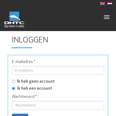
Togg
navig
INLOGGEN
E-mailadres
*
Ik heb geen account
Ik heb een account
Wachtwoord
*