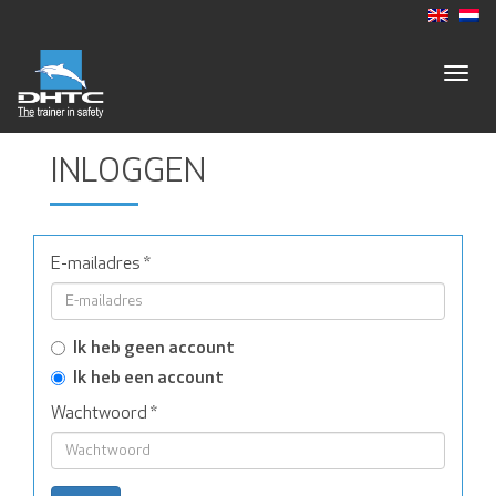
Togg
navig
INLOGGEN
E-mailadres
*
Ik heb geen account
Ik heb een account
Wachtwoord
*