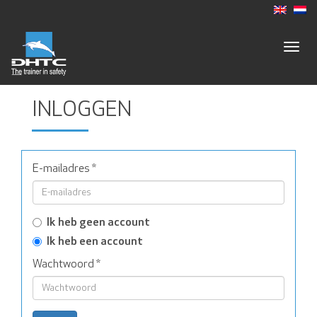
Togg
navig
INLOGGEN
E-mailadres
*
Ik heb geen account
Ik heb een account
Wachtwoord
*