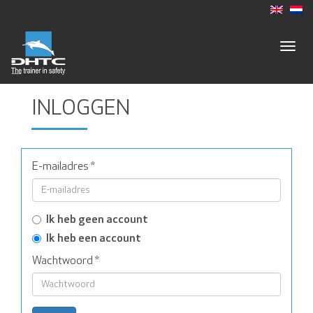
Togg
navig
INLOGGEN
E-mailadres
*
Ik heb geen account
Ik heb een account
Wachtwoord
*